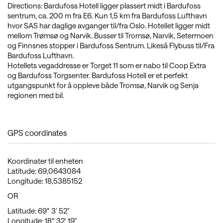
Directions: Bardufoss Hotell ligger plassert midt i Bardufoss
sentrum, ca. 200 m fra E6. Kun 1,5 km fra Bardufoss Lufthavn
hvor SAS har daglige avganger til/fra Oslo. Hotellet ligger midt
mellom Trømsø og Narvik. Busser til Tromsø, Narvik, Setermoen
og Finnsnes stopper i Bardufoss Sentrum. Likeså Flybuss til/Fra
Bardufoss Lufthavn.
Hotellets vegaddresse er Torget 11 som er nabo til Coop Extra
og Bardufoss Torgsenter. Bardufoss Hotell er et perfekt
utgangspunkt for å oppleve både Tromsø, Narvik og Senja
regionen med bil.
GPS coordinates
Koordinater til enheten
Latitude: 69,0643084
Longitude: 18,5385152
OR
Latitude: 69° 3' 52"
Longitude: 18° 32' 19"