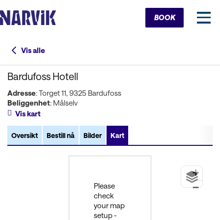
Cart
BOOK
Vis alle
Bardufoss Hotell
Adresse
: Torget 11, 9325 Bardufoss
Beliggenhet
: Målselv
Vis kart
Oversikt
Bestill nå
Bilder
Kart
+
Please
−
check
your map
setup -