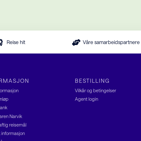
Reise hit
Våre samarbeidspartnere
ORMASJON
BESTILLING
nformasjon
Vilkår og betingelser
nløp
Agent
login
ank
ren Narvik
ftig reisemål
k informasjon