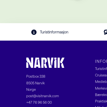
Turistinformasjon
INF
Turisti
Cruisea
Postbox 338
Medieb
8505 Narvik
Merkeva
Norge
Bærekra
post@visitnarvik.com
Praktis
+47 76 96 56 00