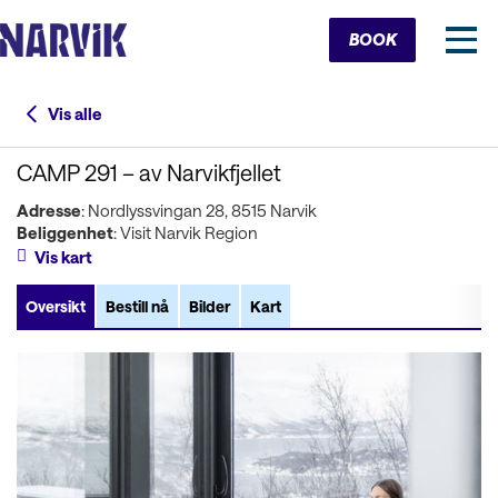
Cart
BOOK
Vis alle
CAMP 291 – av Narvikfjellet
Adresse
: Nordlyssvingan 28, 8515 Narvik
Beliggenhet
: Visit Narvik Region
Vis kart
Oversikt
Bestill nå
Bilder
Kart