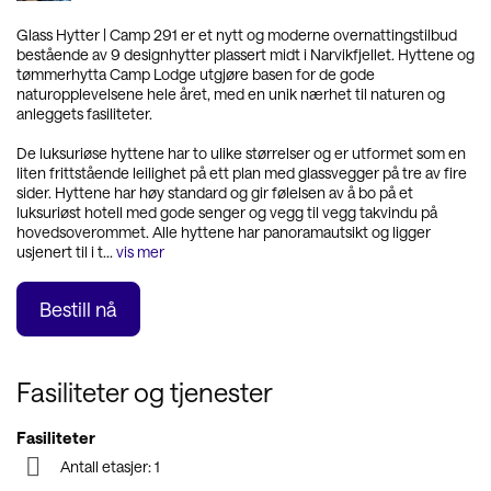
Glass Hytter
|
Camp 291 er et nytt og moderne overnattingstilbud
bestående av 9 designhytter plassert midt i Narvikfjellet. Hyttene og
tømmerhytta Camp Lodge utgjøre basen for de gode
naturopplevelsene hele året, med en unik nærhet til naturen og
anleggets fasiliteter.
De luksuriøse hyttene har to ulike størrelser og er utformet som en
liten frittstående leilighet på ett plan med glassvegger på tre av fire
sider. Hyttene har høy standard og gir følelsen av å bo på et
luksuriøst hotell med gode senger og vegg til vegg takvindu på
hovedsoverommet. Alle hyttene har panoramautsikt og ligger
usjenert til i t
...
vis mer
Bestill nå
Fasiliteter og tjenester
Fasiliteter
Antall etasjer: 1