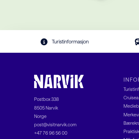
Turistinformasjon
INF
Turisti
Cruisea
Postbox 338
Medieb
8505 Narvik
Merkeva
Norge
Bærekra
post@visitnarvik.com
Praktis
+47 76 96 56 00