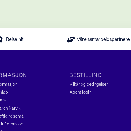
Reise hit
Våre samarbeidspartnere
ORMASJON
BESTILLING
nformasjon
Vilkår og betingelser
nløp
Agent
login
ank
ren Narvik
ftig reisemål
k informasjon